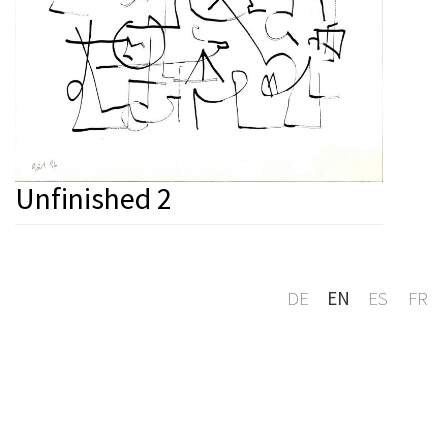
Unfinished 2
DE
EN
ES
FR